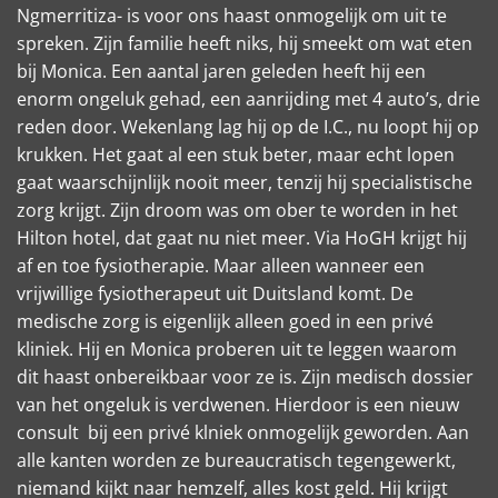
Ngmerritiza- is voor ons haast onmogelijk om uit te
spreken. Zijn familie heeft niks, hij smeekt om wat eten
bij Monica. Een aantal jaren geleden heeft hij een
enorm ongeluk gehad, een aanrijding met 4 auto’s, drie
reden door. Wekenlang lag hij op de I.C., nu loopt hij op
krukken. Het gaat al een stuk beter, maar echt lopen
gaat waarschijnlijk nooit meer, tenzij hij specialistische
zorg krijgt. Zijn droom was om ober te worden in het
Hilton hotel, dat gaat nu niet meer. Via HoGH krijgt hij
af en toe fysiotherapie. Maar alleen wanneer een
vrijwillige fysiotherapeut uit Duitsland komt. De
medische zorg is eigenlijk alleen goed in een privé
kliniek. Hij en Monica proberen uit te leggen waarom
dit haast onbereikbaar voor ze is. Zijn medisch dossier
van het ongeluk is verdwenen. Hierdoor is een nieuw
consult bij een privé klniek onmogelijk geworden. Aan
alle kanten worden ze bureaucratisch tegengewerkt,
niemand kijkt naar hemzelf, alles kost geld. Hij krijgt