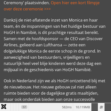
Ceremony’ plaatsvinden.
Open hier een kort filmpje
over deze ceremonie >>>
Dankzij de niet-aflatende inzet van Monica en haar
team, én de inspanningen van het huidige bestuur van
HoGH in Namibië, is dit prachtige resultaat bereikt.
Samen met de hoofdsponsor — de CEO van Discover
Airlines, gelieerd aan Lufthansa — zette een
dolgelukkige Monica de eerste schop in de grond. In
aanwezigheid van bestuurders, vrijwilligers en
natuurlijk heel veel blije kinderen werd deze dag een
mijlpaal in de geschiedenis van HoGH Namibië.
Ook in Nederland zijn we als HoGH ontzettend blij met
de nieuwbouw. Het nieuwe gebouw zal niet alleen
ruimte bieden voor de dagelijkse gratis maaltijden,
maar ook onderdak bieden aan onze succesvolle
huiswerkklassen en andere educatieve activiteiten.
582ms
10.119MB
57