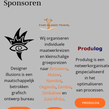
Sponsoren
Wij organiseren
individuele
maatwerkreizen
en kleinschalige
Produlog is een
groepsreizen
netwerkorganisati
Designer
naar
Botswana
,
gespecialiseerd
illusions is een
Malawi
,
in het
maatschappelijk
Namibië
,
optimaliseren
betrokken
Oeganda
,
Zambia
,
van processen.
grafisch
Zimbabwe
en
ontwerp bureau
Zuid-Afrika
.
PRODULOG